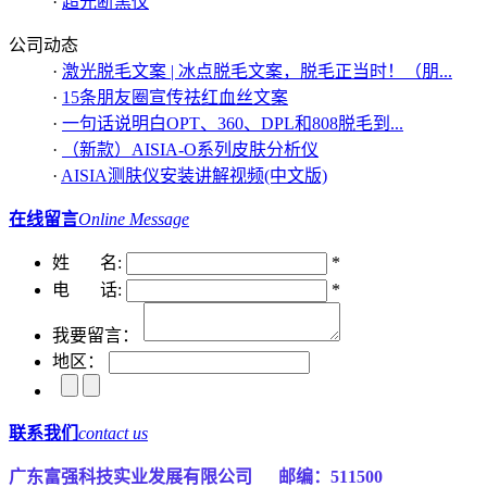
·
超光断黑仪
公司动态
·
激光脱毛文案 | 冰点脱毛文案，脱毛正当时！（朋...
·
15条朋友圈宣传祛红血丝文案
·
一句话说明白OPT、360、DPL和808脱毛到...
·
（新款）AISIA-O系列皮肤分析仪
·
AISIA测肤仪安装讲解视频(中文版)
在线留言
Online Message
姓 名:
*
电 话:
*
我要留言：
地区：
联系我们
contact us
广东富强科技实业发展有限公司
邮编：511500