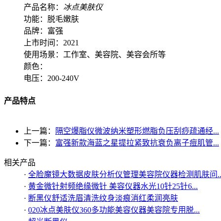
产品名称：
冰点美肤仪
功能：脱毛嫩肤
品牌：富强
上市时间：2021
使用场景：工作室、美容院、美容会所等
颜色：
电压：200-240V
产品特点
上一篇：
隔空爆脂仪微波纳米塑形燃脂负压刮痧疏通经...
下一篇：
富强新款海蓝之星提拉紧致抗衰负离子痘肌管...
相关产品
·
全脸魔镜大数据皮肤分析仪管理美容院仪器检测肌肤问..
·
黄金微针射频绝缘微针 美容仪器水光10针25针6...
·
断黑仪舒适洗眉清洗纹身淡痕消红柔润亮肤
·
020冰点美肤仪360多功能美容仪器美容院专用脱...